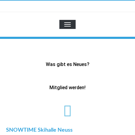
Zum
Inhalt
SKI-KLUB
springen
NAVIGATION UMSCHALTEN
Was gibt es Neues?
Mitglied werden!
SNOWTIME Skihalle Neuss