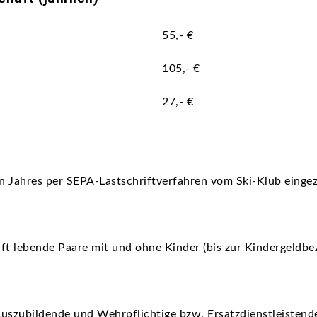
55,- €
105,- €
27,- €
en Jahres per SEPA-Lastschriftverfahren vom Ski-Klub einge
haft lebende Paare mit und ohne Kinder (bis zur Kindergeldb
Auszubildende und Wehrpflichtige bzw. Ersatzdienstleistende