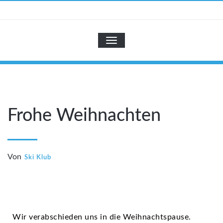
Zum
Inhalt
SKI-KLUB
springen
NAVIGATION UMSCHALTEN
Frohe Weihnachten
Von
Ski Klub
Wir verabschieden uns in die Weihnachtspause.