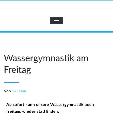
Zum
Inhalt
SKI-KLUB
springen
NAVIGATION UMSCHALTEN
Wassergymnastik am
Freitag
Von
Ski Klub
Ab sofort kann unsere Wassergymnastik auch
freitags wieder stattfinden.