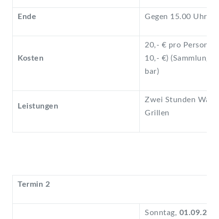
Ende
Gegen 15.00 Uhr
20,- € pro Person (n
Kosten
10,- €) (Sammlung v
bar)
Zwei Stunden Wasse
Leistungen
Grillen
Termin 2
Sonntag,
01.09.24
, 