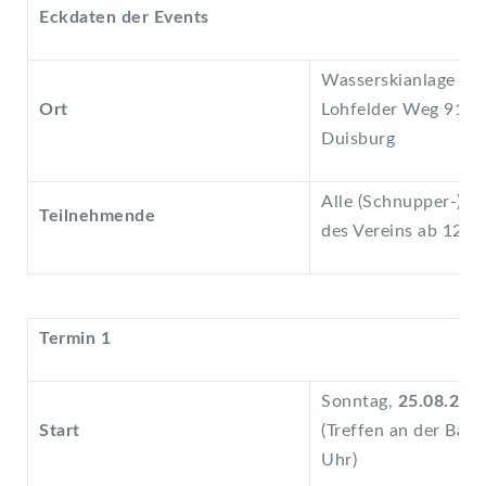
Eckdaten der Events
Wasserskianlage Töp
Ort
Lohfelder Weg 91, 
Duisburg
Alle (Schnupper-) Mi
Teilnehmende
des Vereins ab 12 J
Termin 1
Sonntag,
25.08.24
, 
Start
(Treffen an der Bah
Uhr)